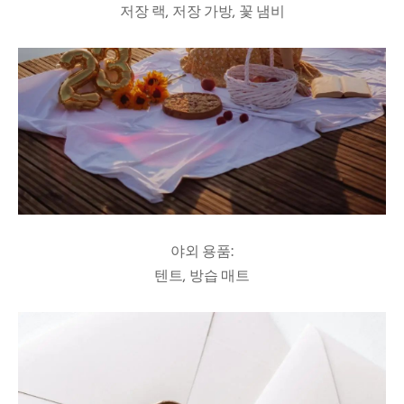
저장 랙, 저장 가방, 꽃 냄비
야외 용품:
텐트, 방습 매트