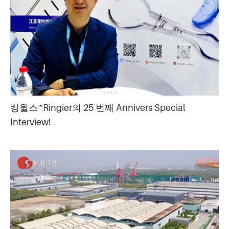
킹윌스™Ringier의 25 번째 Annivers Special
Interview!