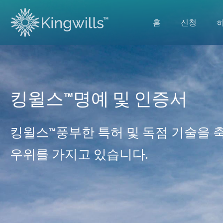
홈
신청
킹윌스™명예 및 인증서
킹윌스™풍부한 특허 및 독점 기술을 
우위를 가지고 있습니다.