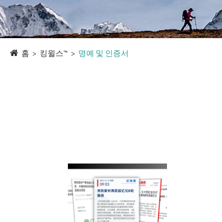
홈
킹윌스™
명예 및 인증서