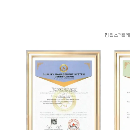
킹윌스™플래시 