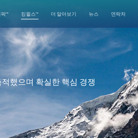
히팍™
킹윌스™
더 알아보기
뉴스
연락처
축적했으며 확실한 핵심 경쟁