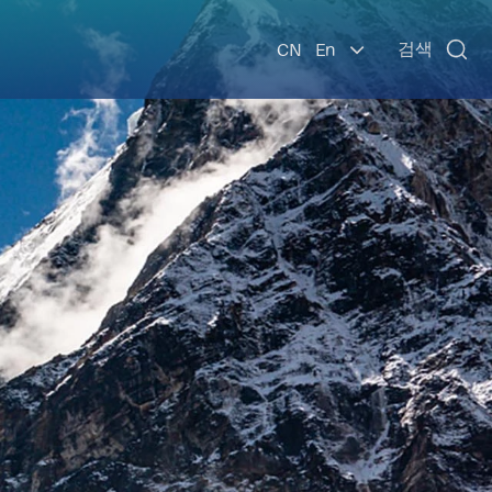

검색
CN
En