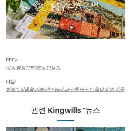
PREV:
히팍 활용™DIY 배낭 만들기
다음:
히팍™: 맞춤형 가방 제조에서 파도를 만드는 혁명적 인 직물
관련 Kingwills™뉴스