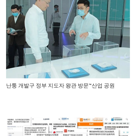
난퉁 개발구 정부 지도자 왕관 방문™산업 공원